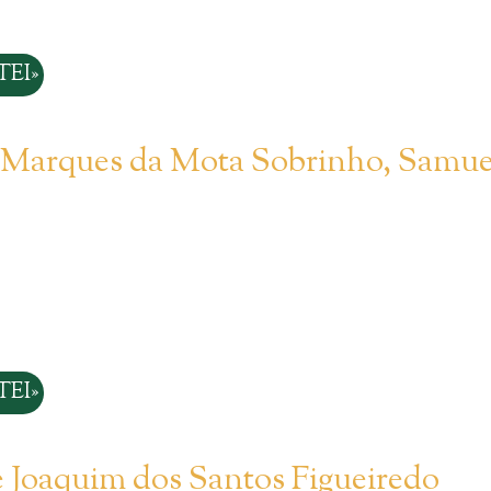
EI»
o Marques da Mota Sobrinho, Samue
EI»
e Joaquim dos Santos Figueiredo