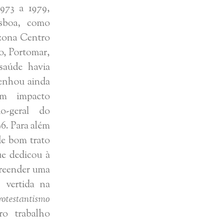
973 a 1979,
isboa, como
zona Centro
o, Portomar,
saúde havia
enhou ainda
om impacto
io-geral do
96. Para além
de bom trato
ue dedicou à
preender uma
 vertida na
rotestantismo
o trabalho