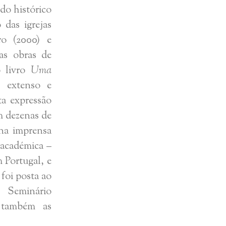
do histórico
das igrejas
ro (2000) e
as obras de
o livro
Uma
 extenso e
ta expressão
m dezenas de
 na imprensa
 académica –
 Portugal, e
foi posta ao
o Seminário
 também as