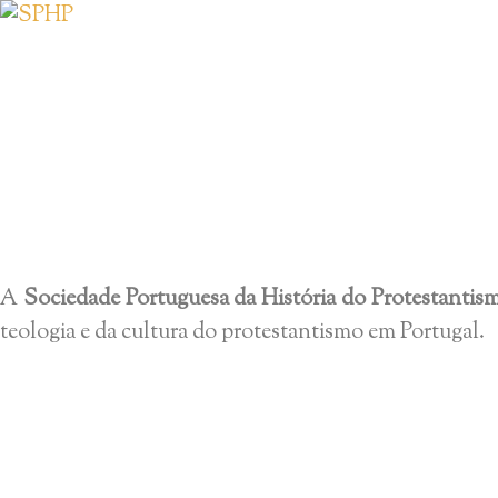
Saltar
para
o
conteúdo
A
Sociedade Portuguesa da História do Protestantis
teologia e da cultura do protestantismo em Portugal.