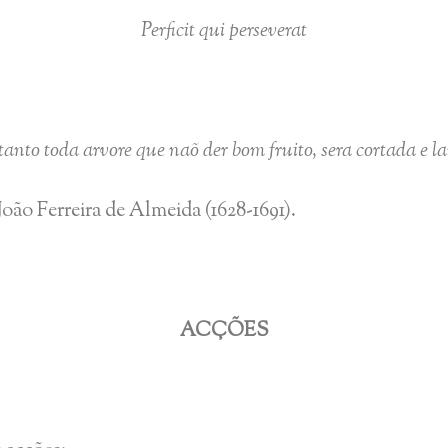
Perficit qui perseverat
tanto toda arvore que naõ der bom fruito, sera cortada e l
João Ferreira de Almeida (1628-1691).
ACÇÕES